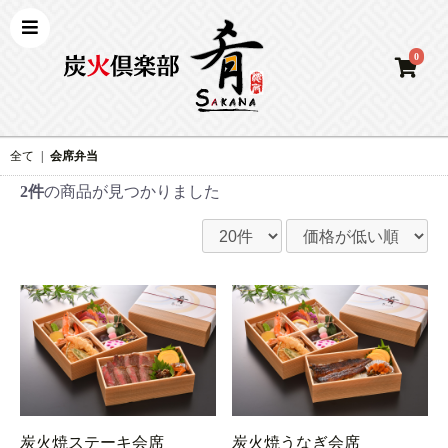
0
全て
|
会席弁当
2件
の商品が見つかりました
炭火焼ステーキ会席
炭火焼うなぎ会席