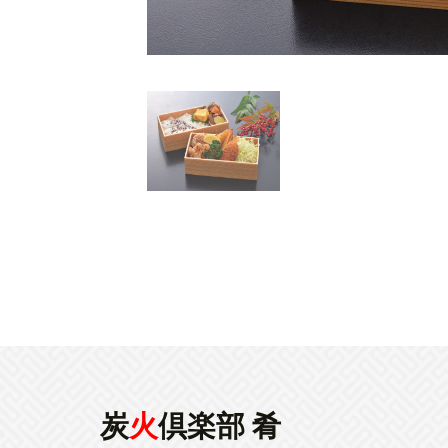
炭
火
倶楽部 肴